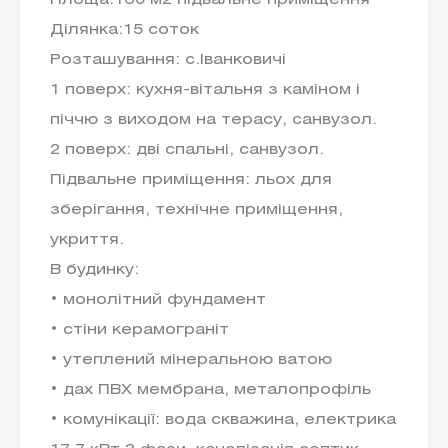
Площа:160 м2 підвальне приміщення
Ділянка:15 соток
Розташування: с.Іванковичі
1 поверх: кухня-вітальня з каміном і
піччю з виходом на терасу, санвузол.
2 поверх: дві спальні, санвузол.
Підвальне приміщення: льох для
зберігання, технічне приміщення,
укриття.
В будинку:
• монолітний фундамент
• стіни керамограніт
• утеплений мінеральною ватою
• дах ПВХ мембрана, металопрофіль
• комунікації: вода скважина, електрика