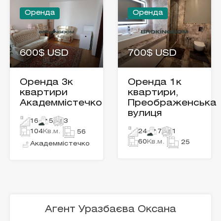
Оренда
Оренда
600$ USD
700$ USD
Оренда 3к
Оренда 1к
квартири
квартири,
Академмістечко
Преображенська
вулиця
16
5
3
104
Кв.м.
24
7
1
56
60
Кв.м.
25
Академмістечко
Агент Уразбаєва Оксана