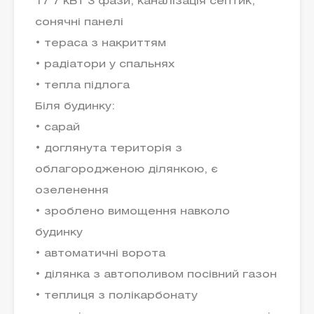
17 7 кВт 3 фази, каналізація септик,
сонячні панелі
• тераса з накриттям
• радіатори у спальнях
• тепла підлога
Біля будинку:
• сарай
• доглянута територія з
облагородженою ділянкою, є
озеленення
• зроблено вимощення навколо
будинку
• автоматичні ворота
• ділянка з автополивом посівний газон
• теплиця з полікарбонату