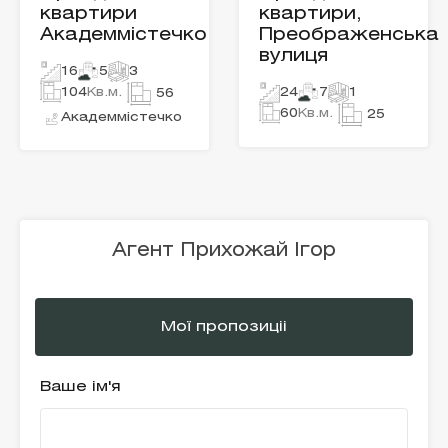
квартири
квартири,
Академмістечко
Преображенська
вулиця
16
5
3
104
Кв.м.
24
7
1
56
60
Кв.м.
25
Академмістечко
Агент Прихожай Ігор
Мої пропозиціі
Ваше ім'я