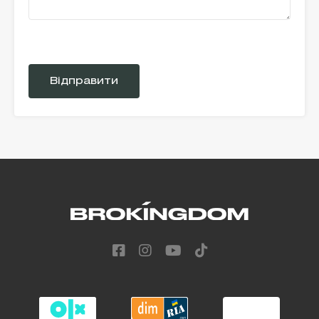
Please
leave
this
field
empty.
Alternative: