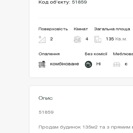
Код об’єкту:
51859
Поверховість
Кімнат
Загальна площа
2
4
135
Кв.м.
Опалення
Без комісії
Меблюва
комбіноване
Ні
є
Опис
51859
Продам будинок 135м2 та з прямим 