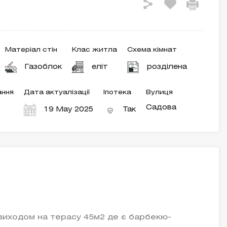
Матеріал стін
Клас житла
Схема кімнат
Газоблок
еліт
розділена
ння
Дата актуалізації
Іпотека
Вулиця
Садова
19 May 2025
Так
виходом на терасу 45м2 де є барбекю-