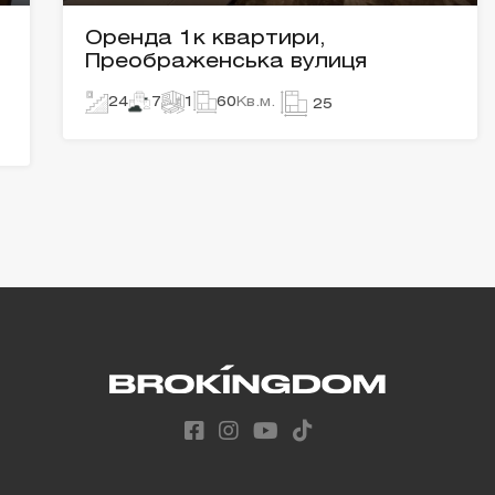
Оренда 1к квартири,
Преображенська вулиця
24
7
1
60
Кв.м.
25