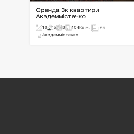
Оренда 3к квартири
Академмістечко
16
5
3
104
Кв.м.
56
Академмістечко