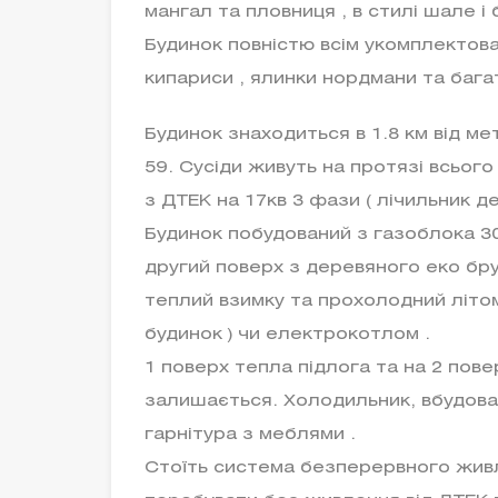
мангал та пловниця , в стилі шале і 
Будинок повністю всім укомплектова
кипариси , ялинки нордмани та багат
Будинок знаходиться в 1.8 км від ме
59. Сусіди живуть на протязі всього
з ДТЕК на 17кв 3 фази ( лічильник день
Будинок побудований з газоблока 30
другий поверх з деревяного еко бру
теплий взимку та прохолодний літом
будинок ) чи електрокотлом .
1 поверх тепла підлога та на 2 повер
залишається. Холодильник, вбудова
гарнітура з меблями .
Стоїть система безперервного живл