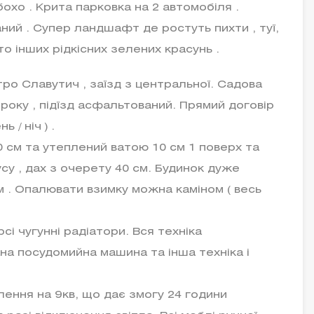
бохо . Крита парковка на 2 автомобіля .
ний . Супер ландшафт де ростуть пихти , туї,
о інших рідкісних зелених красунь .
тро Славутич , заїзд з центральної. Садова
 року , підїзд асфальтований. Прямий договір
 / ніч ) .
 см та утеплений ватою 10 см 1 поверх та
су , дах з очерету 40 см. Будинок дуже
 . Опалювати взимку можна каміном ( весь
сі чугунні радіатори. Вся техніка
на посудомийна машина та інша техніка і
ення на 9кв, що дає змогу 24 години