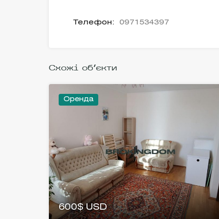
Телефон:
0971534397
Схожі об'єкти
Оренда
600$ USD