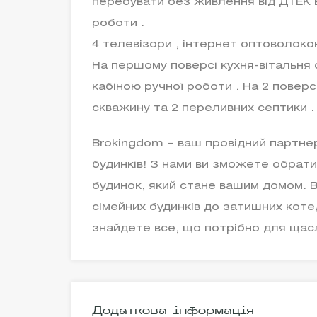
перебувати без живлення від ДТЕК в 
роботи .
4 телевізори , інтернет оптоволоко
На першому поверсі кухня-вітальня 
кабіною ручної роботи . На 2 поверс
скважину та 2 переливних септики .
Brokingdom – ваш провідний партне
будинків! З нами ви зможете обрати
будинок, який стане вашим домом. 
сімейних будинків до затишних котед
знайдете все, що потрібно для щас
Додаткова інформація