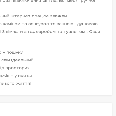
разі відключення світла. Всі меблі ручної
нний інтернет працює завжди .
с каміном та санвузол та ванною і душовою
і 3 кімнати з гардеробом та туалетом . Своя
р у пошуку
 свій ідеальний
Від просторих
жів – у нас ви
ливого життя!