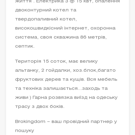
життя . Електрика 3 ф 15 квт, опалення
двоконтурний котел та
твердопаливний котел,
високошвидкісний інтернет, охоронна
система, своя скважина 86 метрів,
септик.
Територія 15 соток, має велику
альтанку, 2 гойдалки, хоз.блок,багато
фруктових дерев та кущів. Вся мебель
та техніка залишається…заходь та
живи ) Гарна розвязка виїзд на одеську
трасу з двох боків.
Brokingdom – ваш провідний партнер у
пошуку