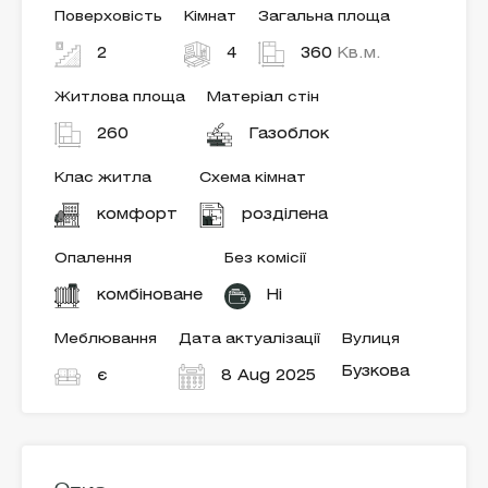
Поверховість
Кімнат
Загальна площа
2
4
360
Кв.м.
Житлова площа
Матеріал стін
260
Газоблок
Клас житла
Схема кімнат
комфорт
розділена
Опалення
Без комісії
комбіноване
Ні
Меблювання
Дата актуалізації
Вулиця
Бузкова
є
8 Aug 2025