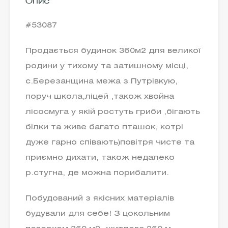
Опис
#53087
Продається будинок 360м2 для великої
родини у тихому та затишному місці,
с.Березанщина межа з Путрівкую,
поруч школа,ліцей ,також хвойна
лісосмуга у якій ростуть гриби ,бігають
білки та живе багато пташок, котрі
дуже гарно співають)повітря чисте та
приємно дихати, також недалеко
р.стугна, де можна порибалити.
Побудований з якісних матеріалів
будували для себе! З цокольним