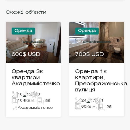
Схожі об'єкти
Оренда
Оренда
600$ USD
700$ USD
Оренда 3к
Оренда 1к
квартири
квартири,
Академмістечко
Преображенська
вулиця
16
5
3
104
Кв.м.
24
7
1
56
60
Кв.м.
25
Академмістечко