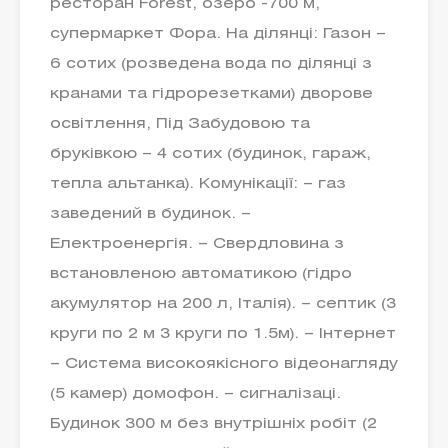
ресторан Forest, озеро -700 м,
супермаркет Фора. На ділянці: Газон –
6 сотих (розведена вода по ділянці з
кранами та гідрорезетками) дворове
освітлення, Під Забудовою та
бруківкою – 4 сотих (будинок, гараж,
тепла альтанка). Комунікації: – газ
заведений в будинок. –
Електроенергія. – Свердловина з
встановленою автоматикою (гідро
акумулятор на 200 л, Італія). – септик (3
круги по 2 м 3 круги по 1.5м). – Інтернет
– Система високоякісного відеонагляду
(5 камер) домофон. – сигналізаці.
Будинок 300 м без внутрішніх робіт (2