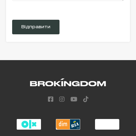
Please
leave
this
field
empty.
Alternative: