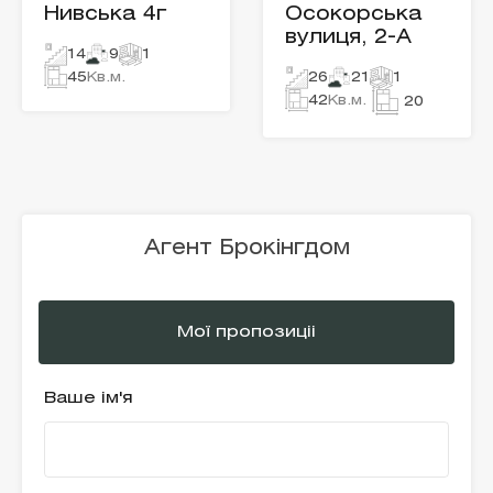
Нивська 4г
Осокорська
вулиця, 2-А
14
9
1
45
Кв.м.
26
21
1
42
Кв.м.
20
Агент Брокінгдом
Мої пропозиціі
Ваше ім'я