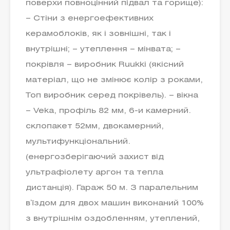
поверхи повноцінний підвал та горище):
– Стіни з енергоефективних
керамоблоків, як і зовнішні, так і
внутрішні; – утеплення – мінвата; –
покрівля – виробник Ruukki (якісний
матеріал, що не змінює колір з роками,
Топ виробник серед покрівель). – вікна
– Veka, профіль 82 мм, 6-и камерний.
склопакет 52мм, двокамерний,
мультифункціональний.
(енергозберігаючий захист від
ультрафіолету аргон та тепла
дистанція). Гараж 50 м. З паралельним
вʼїздом для двох машин виконаний 100%
з внутрішнім оздобленням, утеплений,