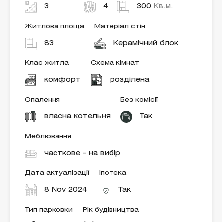
3
4
300
Кв.м.
Житлова площа
Матеріал стін
83
Керамічний блок
Клас житла
Схема кімнат
комфорт
розділена
Опалення
Без комісії
власна котельня
Так
Меблювання
часткове - на вибір
Дата актуалізації
Іпотека
8 Nov 2024
Так
Тип парковки
Рік будівництва