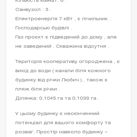
Кількість кімнат: 6 .
Санвузол : 3 .
Електроенергія 7 кВт , є лічильник .
Господарські будівлі .
Газ проєкт є підведений до дому , але
не заведений . Скважина відсутня .
Територія кооперативу огороджена , є
вихід до води ( канали біля кожного
будинку від річки Любич ) , також є
пляж біля річки .
Ділянка: 0,1045 га та 0,1039 га .
У цьому будинку є нескінченний
потенціал для вашого комфорту та
розваг. Простір навколо будинку –