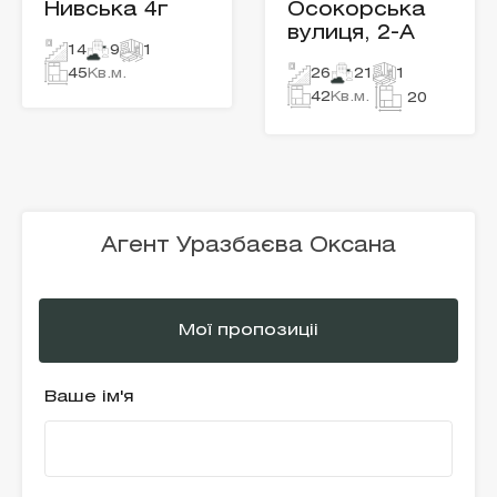
Нивська 4г
Осокорська
вулиця, 2-А
14
9
1
45
Кв.м.
26
21
1
42
Кв.м.
20
Агент Уразбаєва Оксана
Мої пропозиціі
Ваше ім'я