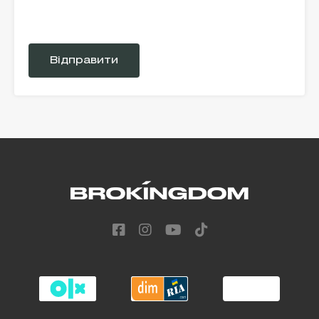
Please
leave
this
field
empty.
Alternative: