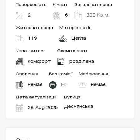
Поверховість
Кімнат
Загальна площа
2
6
300
Кв.м.
Житлова площа
Матеріал стін
119
Цегла
Клас житла
Схема кімнат
комфорт
розділена
Опалення
Без комісії
Меблювання
немає
Ні
немає
Дата актуалізації
Вулиця
Деснянська
28 Aug 2025