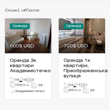
Схожі об'єкти
Оренда
Оренда
600$ USD
700$ USD
Оренда 3к
Оренда 1к
квартири
квартири,
Академмістечко
Преображенська
вулиця
16
5
3
104
Кв.м.
24
7
1
56
60
Кв.м.
25
Академмістечко