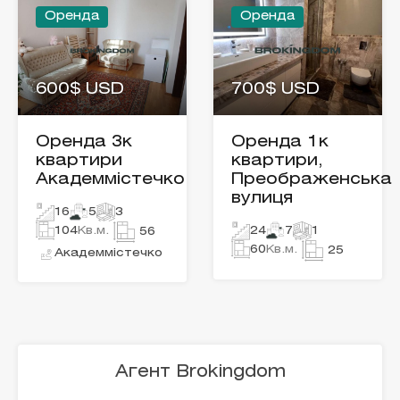
Оренда
Оренда
600$ USD
700$ USD
Оренда 3к
Оренда 1к
квартири
квартири,
Академмістечко
Преображенська
вулиця
16
5
3
104
Кв.м.
24
7
1
56
60
Кв.м.
25
Академмістечко
Агент Brokingdom