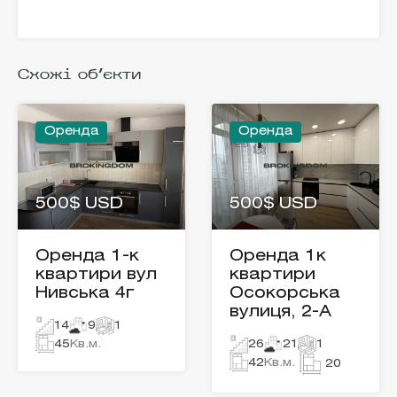
Схожі об'єкти
Оренда
Оренда
500$ USD
500$ USD
Оренда 1-к
Оренда 1к
квартири вул
квартири
Нивська 4г
Осокорська
вулиця, 2-А
14
9
1
45
Кв.м.
26
21
1
42
Кв.м.
20