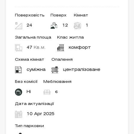
Поверховість
Поверх
Кімнат
24
12
1
Загальна площа
Клас житла
47
Кв.м.
комфорт
Схема кімнат
Опалення
суміжна
централізоване
Без комісії
Меблювання
Ні
є
Дата актуалізації
10 Apr 2025
Тип парковки