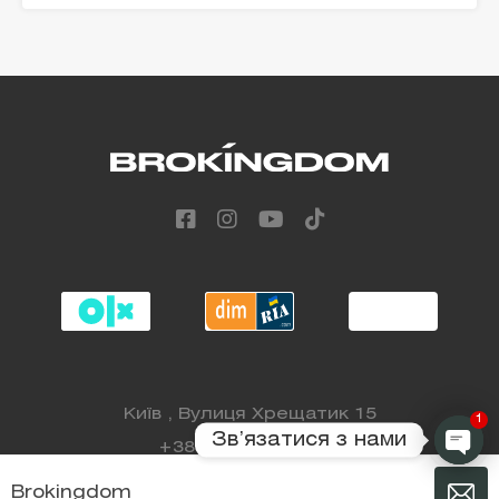
empty.
Alternative:
Київ , Вулиця Хрещатик 15
1
Звʼязатися з нами
+38 (068) 808 88 98
Brokingdom