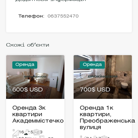
Телефон:
0637552470
Схожі об'єкти
Оренда
Оренда
600$ USD
700$ USD
Оренда 3к
Оренда 1к
квартири
квартири,
Академмістечко
Преображенська
вулиця
16
5
3