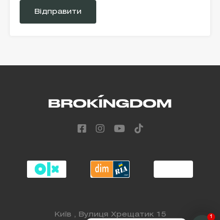
leave
this
field
empty.
Alternative:
Київ , Вулиця Хрещатик 15
1