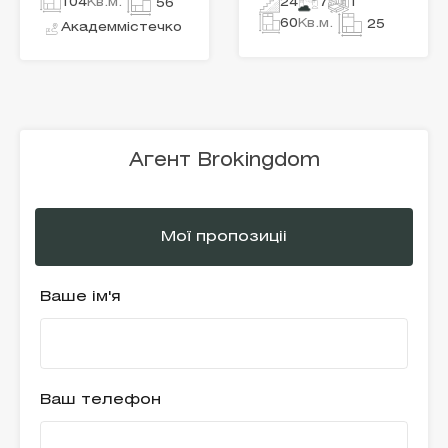
104
Кв.м.
24
7
1
56
60
Кв.м.
25
Академмістечко
Агент Brokingdom
Мої пропозиціі
Ваше ім'я
Ваш телефон