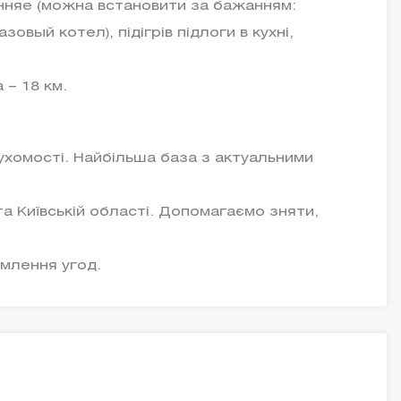
енняе (можна встановити за бажанням:
овый котел), підігрів підлоги в кухні,
 – 18 км.
ухомості. Найбільша база з актуальними
 та Київській області. Допомагаємо зняти,
млення угод.