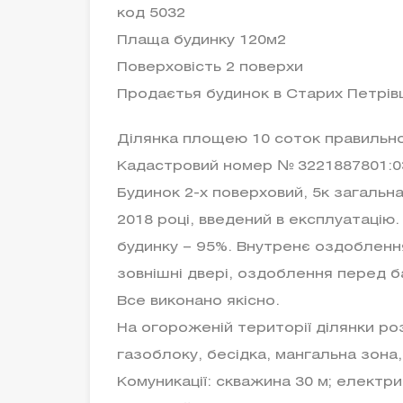
код 5032
Плаща будинку 120м2
Поверховість 2 поверхи
Продаєтья будинок в Старих Петрівц
Ділянка площею 10 соток правильної
Кадастровий номер № 3221887801:0
Будинок 2-х поверховий, 5к загальн
2018 році, введений в експлуатацію.
будинку – 95%. Внутренє оздоблення
зовнішні двері, оздоблення перед 
Все виконано якісно.
На огороженій території ділянки ро
газоблоку, бесідка, мангальна зона,
Комуникації: скважина 30 м; електри