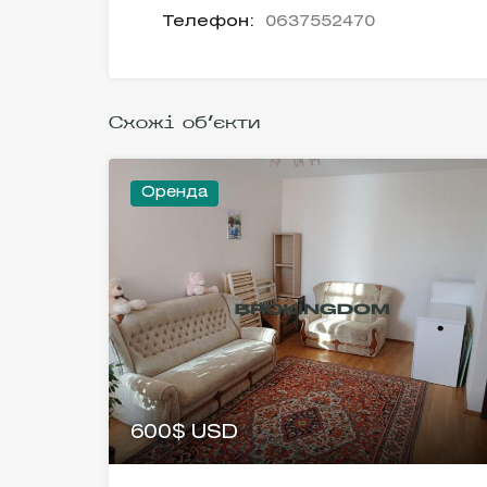
Телефон:
0637552470
Схожі об'єкти
Оренда
600$ USD