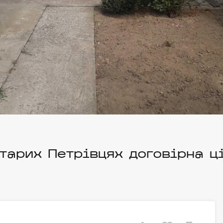
тарих Петрівцях договірна ц