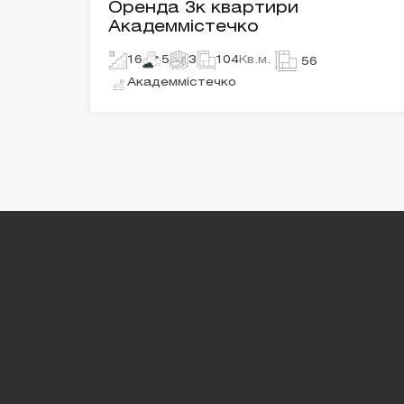
Оренда 3к квартири
Академмістечко
16
5
3
104
Кв.м.
56
Академмістечко