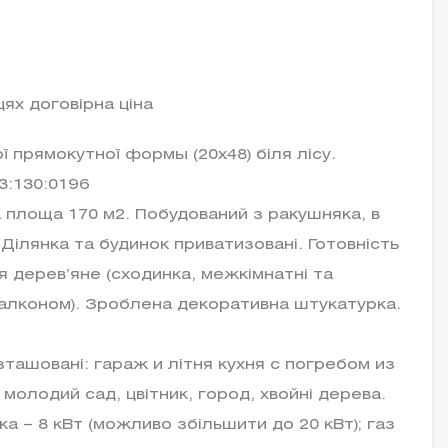
ях договірна ціна
 прямокутної формы (20х48) біля лісу.
3:130:0196
а площа 170 м2. Побудований з ракушняка, в
 Ділянка та будинок приватизовані. Готовність
 дерев’яне (сходинка, межкімнатні та
балконом). Зроблена декоративна штукатурка.
зташовані: гараж и літня кухня с погребом из
 молодий сад, цвітник, город, хвойні дерева.
ка – 8 кВт (можливо збільшити до 20 кВт); газ