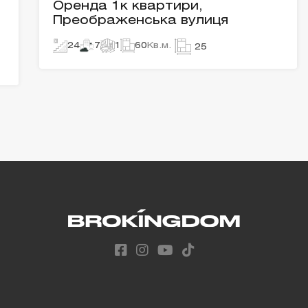
Оренда 1к квартири,
Преображенська вулиця
24
7
1
60
Кв.м.
25