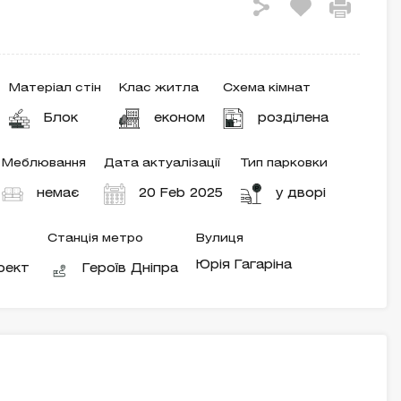
Матеріал стін
Клас житла
Схема кімнат
Блок
економ
розділена
Меблювання
Дата актуалізації
Тип парковки
немає
20 Feb 2025
у дворі
Станція метро
Вулиця
Юрія Гагаріна
оект
Героїв Дніпра