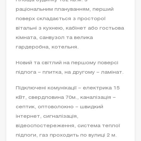
Площа будинку 162 кв.м. з
раціональним плануванням, перший
поверх складається з просторої
вітальні з кухнею, кабінет або гостьова
кімната, санвузол та велика
гардеробна, котельня.
Новий та світлий на першому поверсі
підлога – плитка, на другому – ламінат.
Підключені комунікації – електрика 15
кВт, свердловина 70м., каналізація –
септик, оптоволокно – швидкий
інтернет, сигналізація,
відеоспостереження, система теплої
підлоги, газ проходить по вулиці 2 м.