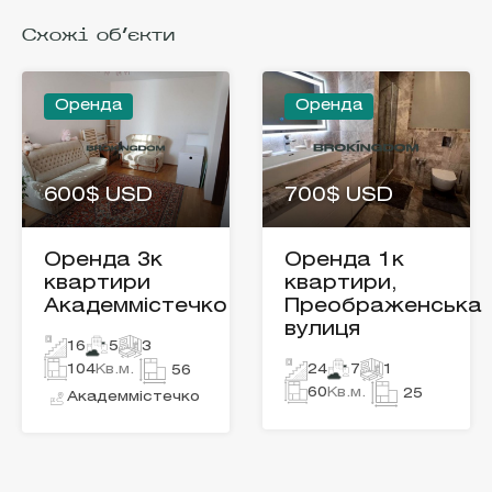
Схожі об'єкти
Оренда
Оренда
600$ USD
700$ USD
Оренда 3к
Оренда 1к
квартири
квартири,
Академмістечко
Преображенська
вулиця
16
5
3
104
Кв.м.
24
7
1
56
60
Кв.м.
25
Академмістечко