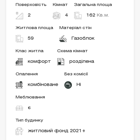
Поверховість
Кімнат
Загальна площа
2
4
162
Кв.м.
Житлова площа
Матеріал стін
59
Газоблок
Клас житла
Схема кімнат
комфорт
розділена
Опалення
Без комісії
комбіноване
Ні
Меблювання
є
Тип будинку
житловий фонд 2021+