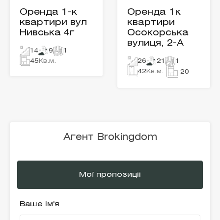
Оренда 1-к
Оренда 1к
квартири вул
квартири
Нивська 4г
Осокорська
вулиця, 2-А
14
9
1
45
Кв.м.
26
21
1
42
Кв.м.
20
Агент Brokingdom
Мої пропозиціі
Ваше ім'я