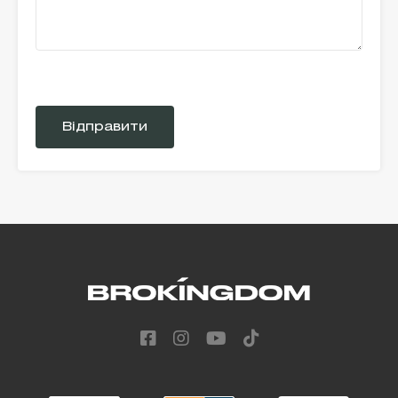
Please
leave
this
field
empty.
Alternative: