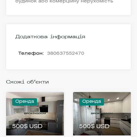
будинок або комерційну нерухомість
Додаткова інформація
Телефон:
380637552470
Схожі об'єкти
Оренда
Оренда
500$ USD
500$ USD