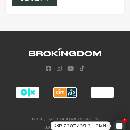
field
empty.
Alternative:
Київ , Вулиця Хрещатик 15
1
Звʼязатися з нами
+38 (068) 808 88 98