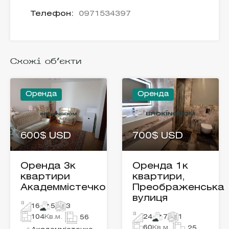
Телефон:
0971534397
Схожі об'єкти
Оренда
Оренда
600$ USD
700$ USD
Оренда 3к
Оренда 1к
квартири
квартири,
Академмістечко
Преображенська
вулиця
16
5
3
104
Кв.м.
24
7
1
56
60
Кв.м.
25