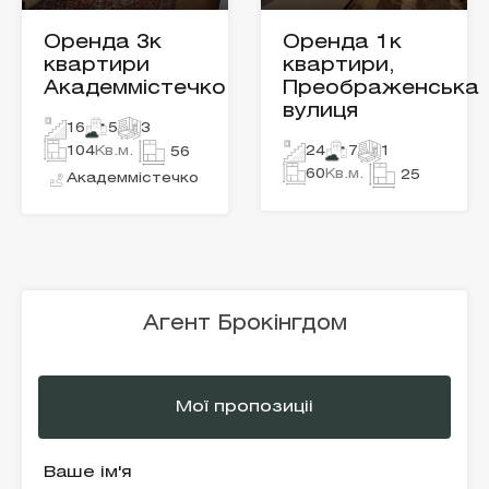
Оренда 3к
Оренда 1к
квартири
квартири,
Академмістечко
Преображенська
вулиця
16
5
3
104
Кв.м.
24
7
1
56
60
Кв.м.
25
Академмістечко
Агент Брокінгдом
Мої пропозиціі
Ваше ім'я