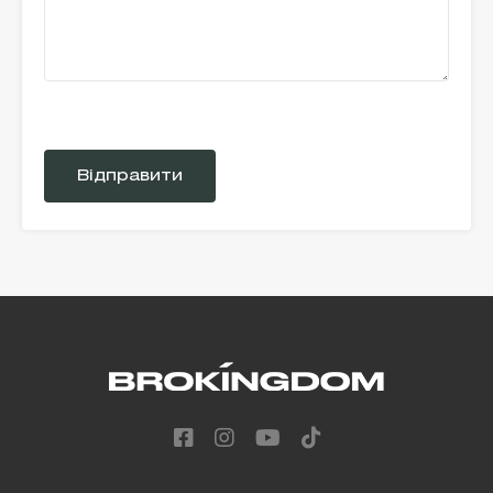
Please
leave
this
field
empty.
Alternative: