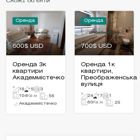
Схожі об'єкти
Оренда
Оренда
600$ USD
700$ USD
Оренда 3к
Оренда 1к
квартири
квартири,
Академмістечко
Преображенська
вулиця
16
5
3
104
Кв.м.
24
7
1
56
60
Кв.м.
25
Академмістечко