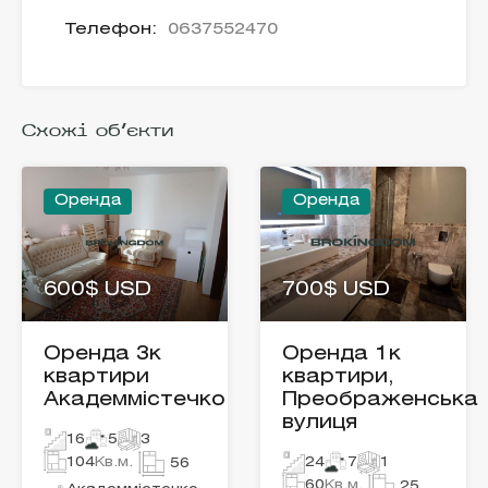
Телефон:
0637552470
Схожі об'єкти
Оренда
Оренда
600$ USD
700$ USD
Оренда 3к
Оренда 1к
квартири
квартири,
Академмістечко
Преображенська
вулиця
16
5
3
104
Кв.м.
24
7
1
56
60
Кв.м.
25