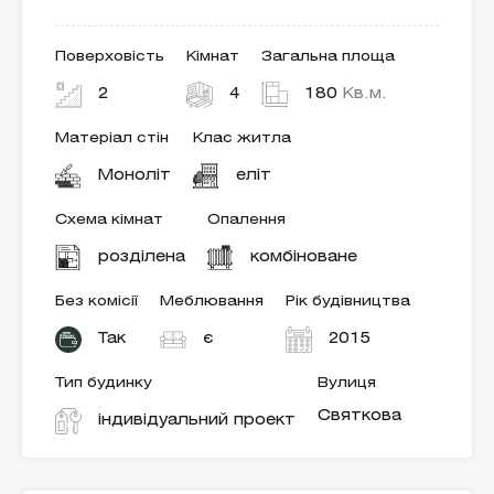
Поверховість
Кімнат
Загальна площа
2
4
180
Кв.м.
Матеріал стін
Клас житла
Моноліт
еліт
Схема кімнат
Опалення
розділена
комбіноване
Без комісії
Меблювання
Рік будівництва
Так
є
2015
Тип будинку
Вулиця
Святкова
індивідуальний проект