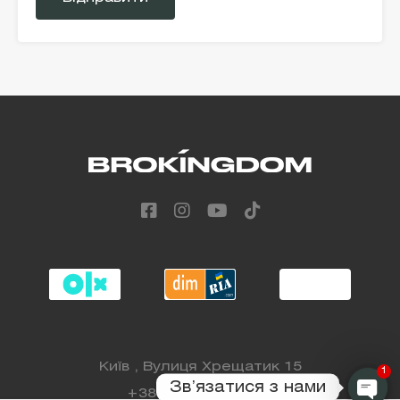
field
empty.
Alternative:
Київ , Вулиця Хрещатик 15
1
Звʼязатися з нами
+38 (068) 808 88 98