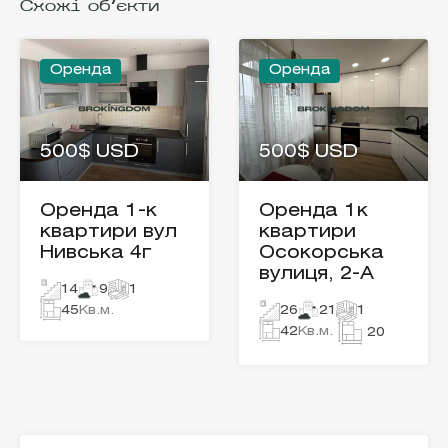
Схожі об'єкти
Оренда
Оренда
500$ USD
500$ USD
Оренда 1-к
Оренда 1к
квартири вул
квартири
Нивська 4г
Осокорська
вулиця, 2-А
14
9
1
45
Кв.м.
26
21
1
42
Кв.м.
20