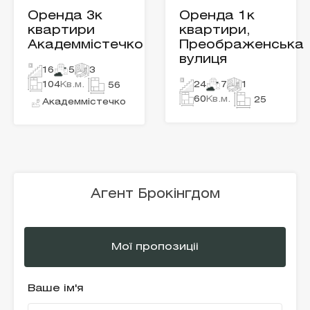
Оренда 3к
Оренда 1к
квартири
квартири,
Академмістечко
Преображенська
вулиця
16
5
3
104
Кв.м.
24
7
1
56
60
Кв.м.
25
Академмістечко
Агент Брокінгдом
Мої пропозиціі
Ваше ім'я