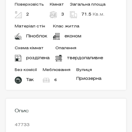
Поверховість
Кімнат
Загальна площа
2
3
71.5
Кв.м.
Матеріал стін
Клас житла
Піноблок
економ
Схема кімнат
Опалення
розділена
твердопаливне
Без комісії
Меблювання
Вулиця
Приозерна
Так
є
Опис
47733