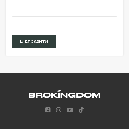
Please
leave
this
field
empty.
Alternative: