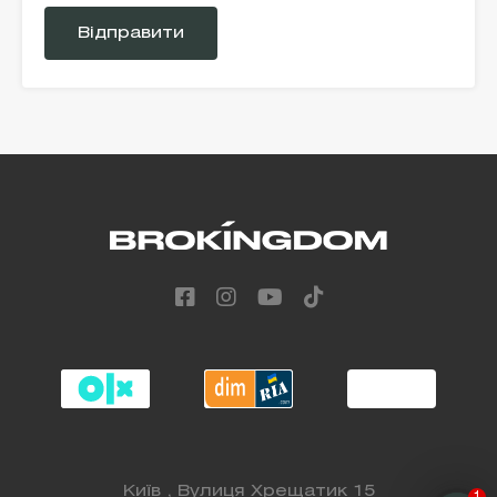
leave
this
field
empty.
Alternative:
Київ , Вулиця Хрещатик 15
1