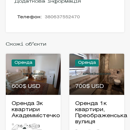
Додаткова інформація
Телефон:
380637552470
Схожі об'єкти
Оренда
Оренда
600$ USD
700$ USD
Оренда 3к
Оренда 1к
квартири
квартири,
Академмістечко
Преображенська
вулиця
16
5
3