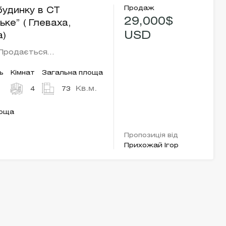
Продаж
удинку в СТ
29,000$
ьке” ( Глеваха,
USD
а)
 Продається…
ь
Кімнат
Загальна площа
Кв.м.
4
73
лоща
Пропозиція від
Прихожай Ігор