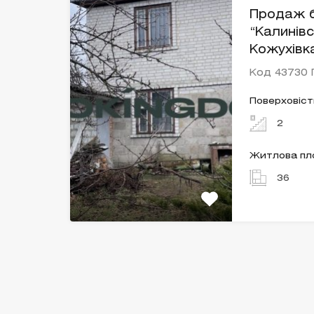
Продаж б
“Калинівс
Кожухівк
Код 43730
Поверховіст
2
Житлова п
36