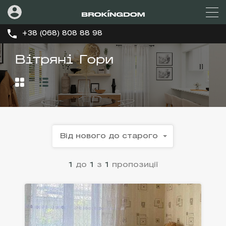
+38 (068) 808 88 98
Вітряні Гори
Від нового до старого
1
до
1
з
1
пропозиції