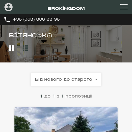
+38 (068) 808 88 98
вітянська
Від нового до старого
1
до
1
з
1
пропозиції