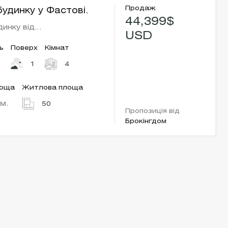
Продаж
удинку у Фастові.
44,399$
инку від…
USD
ь
Поверх
Кімнат
1
4
лоща
Житлова площа
.м.
50
Пропозиція від
Брокінгдом