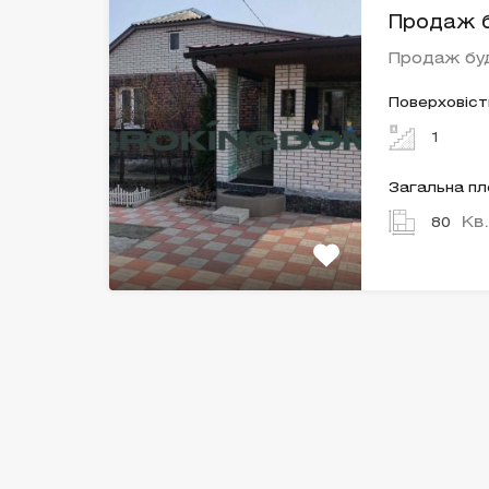
Продаж б
Продаж буд
Поверховіст
1
Загальна п
Кв
80