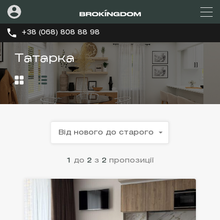
+38 (068) 808 88 98
Татарка
Від нового до старого
1
до
2
з
2
пропозиції