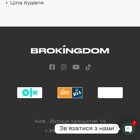
Ціла будівля
Київ , Вулиця Хрещатик 15
1
Звʼязатися з нами
+38 (068) 808 88 98