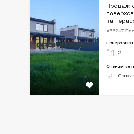
Продаж с
поверхов
та тера
#56247 Пр
Поверховіст
2
Станція мет
Славу