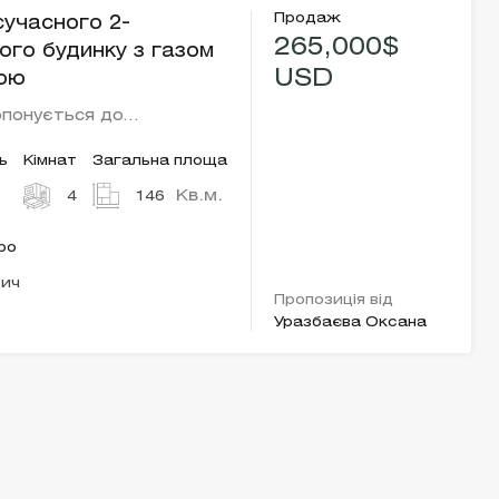
Продаж
учасного 2-
265,000$
ого будинку з газом
USD
сою
опонується до…
ь
Кімнат
Загальна площа
Кв.м.
4
146
ро
тич
Пропозиція від
Уразбаєва Оксана