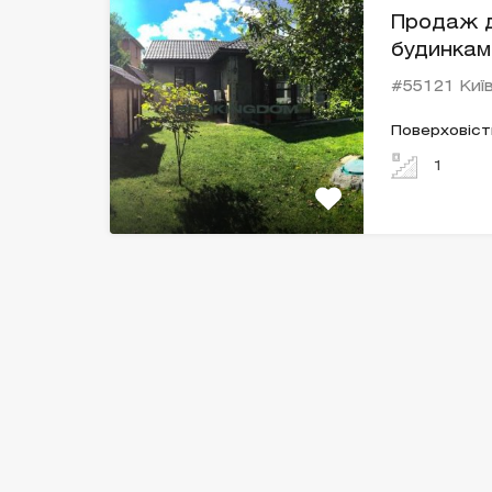
Продаж д
будинкам
#55121 Київ
Поверховіст
1