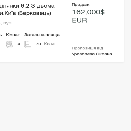
Продаж
ілянки 6,2 З двома
162,000$
и.Київ,(Берковець)
EUR
, вул.…
ь
Кімнат
Загальна площа
Кв.м.
4
73
Пропозиція від
Уразбаєва Оксана