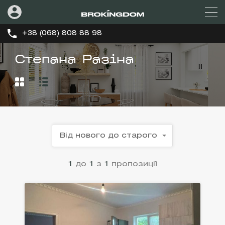
+38 (068) 808 88 98
Степана Разіна
Від нового до старого
1
до
1
з
1
пропозиції