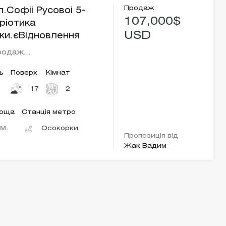
Продаж
ул.Софіі Русовоі 5-
107,000$
ріотика
USD
ки.єВідновлення
родаж…
ь
Поверх
Кімнат
17
2
лоща
Станція метро
.м.
Осокорки
Пропозиція від
Жак Вадим