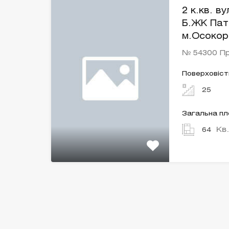
2 к.кв. в
Б.ЖК Пат
м.Осокор
№ 54300 П
Поверховіст
25
Загальна п
Кв
64