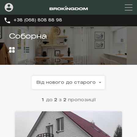
+38 (068) 808 88 98
Соборна
Від нового до старого
1
до
2
з
2
пропозиції