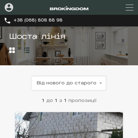
+38 (068) 808 88 98
Шоста лінія
Від нового до старого
1
до
1
з
1
пропозиції