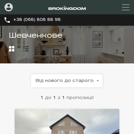
+38 (068) 808 88 98
Шевченкове
Від нового до старого
1
до
1
з
1
пропозиції