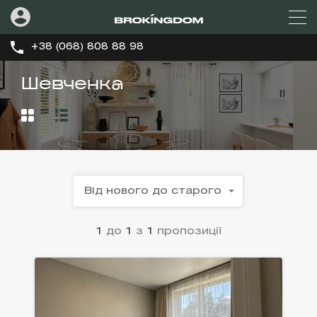
+38 (068) 808 88 98
Шевченка
Від нового до старого
1
до
1
з
1
пропозиції