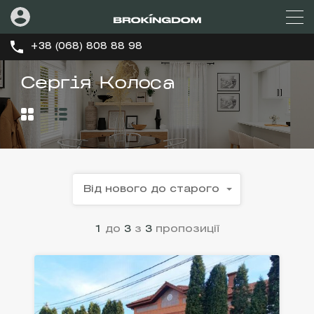
+38 (068) 808 88 98
Сергія Колоса
Від нового до старого
1
до
3
з
3
пропозиції