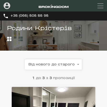
+38 (068) 808 88 98
Родини Крістерів
Від нового до старого
1
до
3
з
3
пропозиції