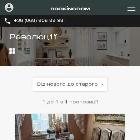
+38 (068) 808 88 98
Революції
Від нового до старого
1
до
1
з
1
пропозиції