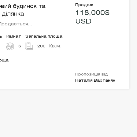
Продаж
вий будинок та
118,000$
 ділянка
USD
 Продається…
ь
Кімнат
Загальна площа
Кв.м.
6
200
лоща
Пропозиція від
Наталія Вартанян