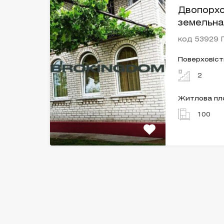
Двопорхо
земельна
код 53929
Поверховіст
2
Житлова п
100