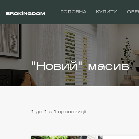
ГОЛОВНА
КУПИТИ
ОРЕ
"Новий" масив
1
до
1
з
1
пропозиції