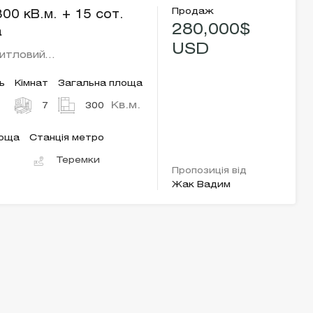
Продаж
00 кВ.м. + 15 сот.
280,000$
а
USD
итловий…
ь
Кімнат
Загальна площа
Кв.м.
7
300
лоща
Станція метро
Теремки
Пропозиція від
Жак Вадим