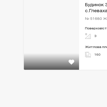
Будинок 3
с.Глевах
№ 51680 Ж
Поверховіст
3
Житлова п
160