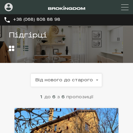
+38 (068) 808 88 98
Підгірці
Від нового до старого
1
до
6
з
6
пропозиції