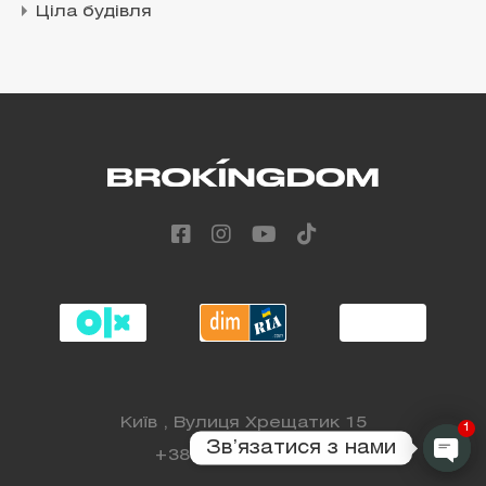
Ціла будівля
Київ , Вулиця Хрещатик 15
1
Звʼязатися з нами
+38 (068) 808 88 98