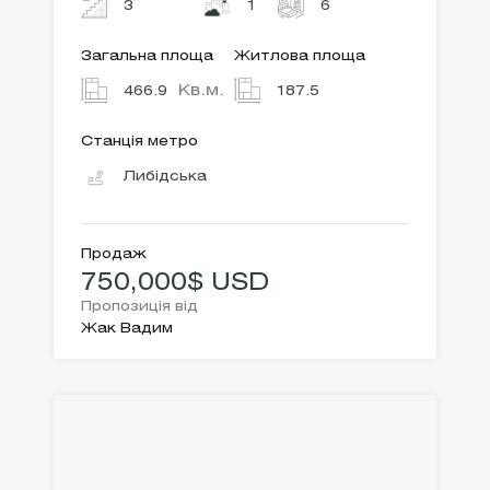
3
1
6
Загальна площа
Житлова площа
Кв.м.
466.9
187.5
Станція метро
Либідська
Продаж
750,000$ USD
Пропозиція від
Жак Вадим