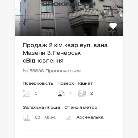
Продаж 2 кім.квар.вул.Івана
Мазепи 3.Печерськ
єВідновлення
№ 55638 Пропонується…
Поверховість
Поверх
Кімнат
5
1
2
Загальна площа
Станція метро
Кв.м.
60
Арсенальна