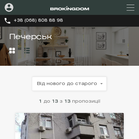
+38 (068) 808 88 98
Печерськ
Від нового до старого
1
до
13
з
13
пропозиції