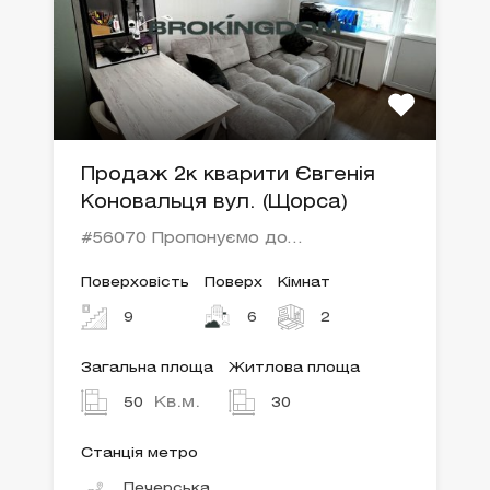
Продаж 2к кварити Євгенія
Коновальця вул. (Щорса)
#56070 Пропонуємо до…
Поверховість
Поверх
Кімнат
9
6
2
Загальна площа
Житлова площа
Кв.м.
50
30
Станція метро
Печерська