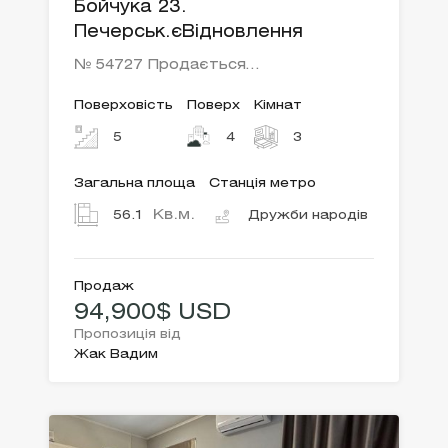
Бойчука 23.
Печерськ.єВідновлення
№ 54727 Продається…
Поверховість
Поверх
Кімнат
5
4
3
Загальна площа
Станція метро
Кв.м.
56.1
Дружби народів
Продаж
94,900$ USD
Пропозиція від
Жак Вадим