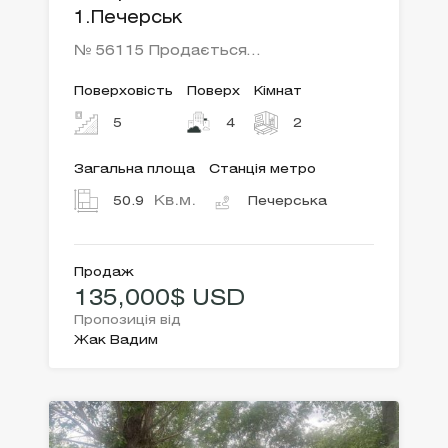
1.Печерськ
№ 56115 Продається…
Поверховість
Поверх
Кімнат
5
4
2
Загальна площа
Станція метро
Кв.м.
50.9
Печерська
Продаж
135,000$ USD
Пропозиція від
Жак Вадим