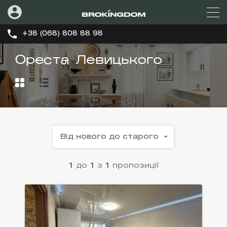
+38 (068) 808 88 98
Ореста Левицького
Від нового до старого
1
до
1
з
1
пропозиції