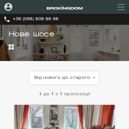
+38 (068) 808 88 98
Нове шосе
Від нового до старого
1
до
1
з
1
пропозиції