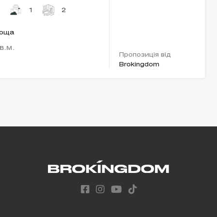
1
2
лоща
в.м.
Пропозиція від
Brokingdom