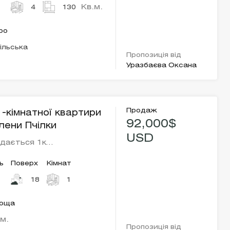
Кв.м.
4
130
ро
ільська
Пропозиція від
Уразбаєва Оксана
Продаж
-кімнатної квартири
92,000$
лени Пчілки
USD
одається 1к…
ь
Поверх
Кімнат
18
1
лоща
.м.
Пропозиція від