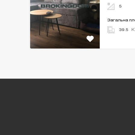
5
Загальна п
К
39.5