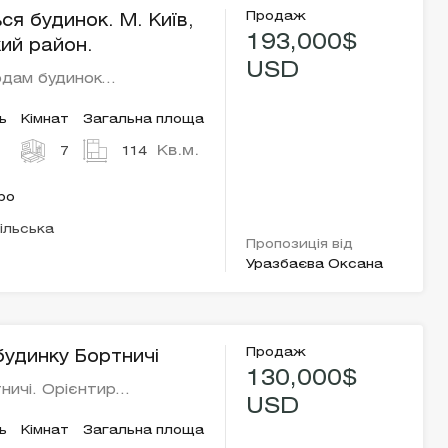
Продаж
ся будинок. М. Київ,
193,000$
ий район.
USD
одам будинок…
ь
Кімнат
Загальна площа
Кв.м.
7
114
ро
ільська
Пропозиція від
Уразбаєва Оксана
Продаж
удинку Бортничі
130,000$
ничі. Орієнтир…
USD
ь
Кімнат
Загальна площа