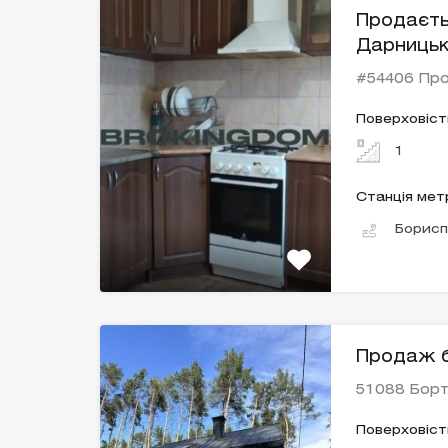
Продаєть
Дарницьк
#54406 Пр
Поверховіст
1
Станція мет
Борисп
Продаж б
51088 Борт
Поверховіст