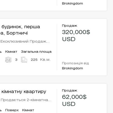
Brokingdom
Продаж
 будинок, перша
320,000$
ра, Бортничі
USD
 Ексклюзивний Продаж…
ь
Кімнат
Загальна площа
Кв.м.
3
225
Пропозиція від
Brokingdom
Продаж
 кімнатну квартиру
62,000$
 Продається 2-кімнатна…
USD
ь
Поверх
Кімнат