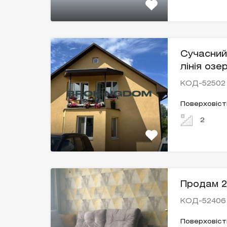
Сучасний
лінія озе
КОД-52502
Поверховіст
2
Продам 2
КОД-52406
Поверховіст