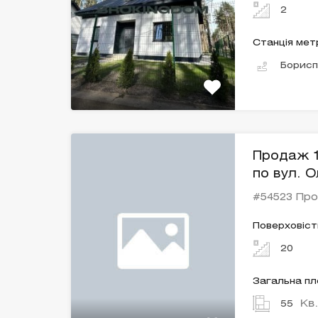
2
Станція мет
Борисп
Продаж 1
по вул. О
#54523 Пр
Поверховіст
20
Загальна п
Кв
55