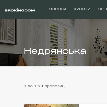
ГОЛОВНА
КУПИТИ
ОРЕ
Недрянська
1
до
1
з
1
пропозиції