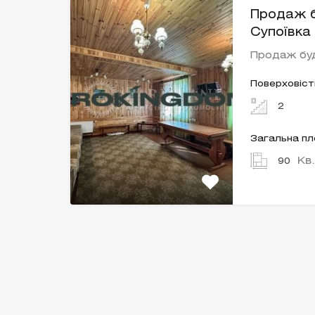
Продаж б
Супоївка 
Продаж бу
Поверховіст
2
Загальна п
Кв
90