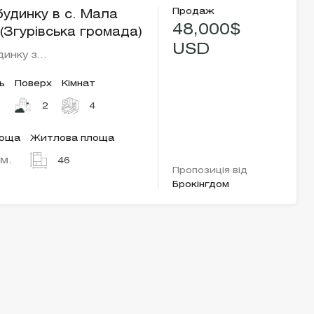
Продаж
удинку в с. Мала
48,000$
(Згурівська громада)
USD
динку з…
ь
Поверх
Кімнат
2
4
лоща
Житлова площа
.м.
46
Пропозиція від
Брокінгдом