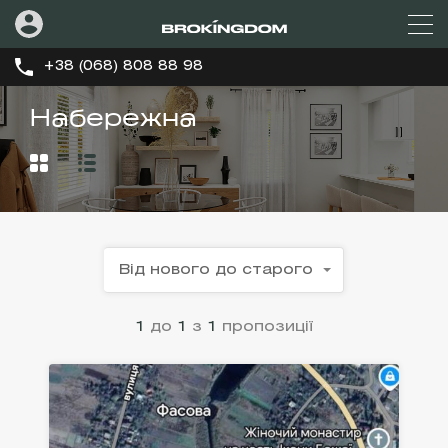
+38 (068) 808 88 98
Набережна
Від нового до старого
1
до
1
з
1
пропозиції