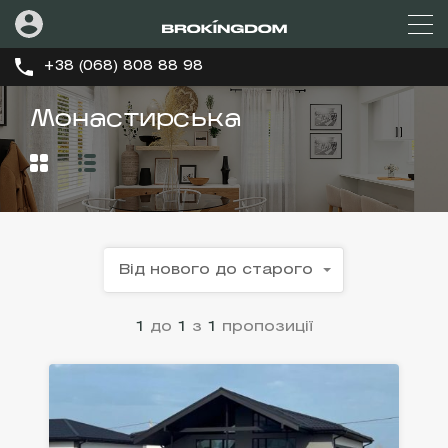
+38 (068) 808 88 98
Монастирська
Від нового до старого
1
до
1
з
1
пропозиції