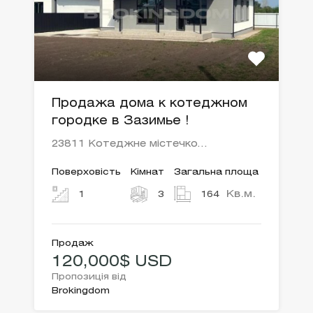
Продажа дома к котеджном
городке в Зазимье !
23811 Котеджне містечко…
Поверховість
Кімнат
Загальна площа
Кв.м.
1
3
164
Продаж
120,000$ USD
Пропозиція від
Brokingdom