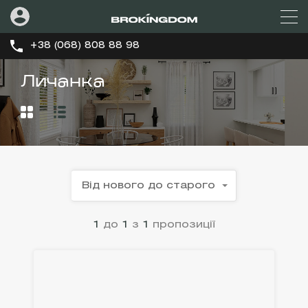
+38 (068) 808 88 98
Личанка
Від нового до старого
1
до
1
з
1
пропозиції