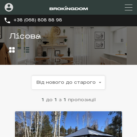
+38 (068) 808 88 98
Лісова
Від нового до старого
1
до
1
з
1
пропозиції