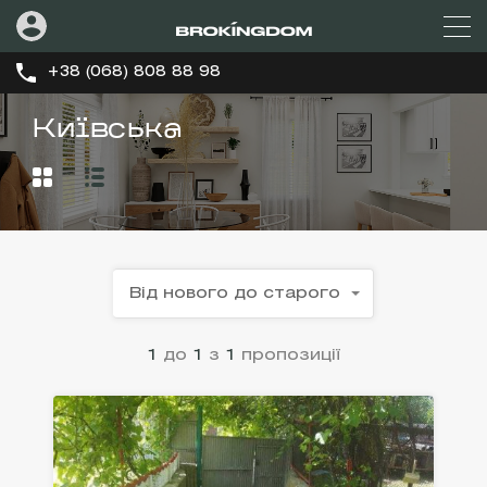
+38 (068) 808 88 98
Київська
Від нового до старого
1
до
1
з
1
пропозиції