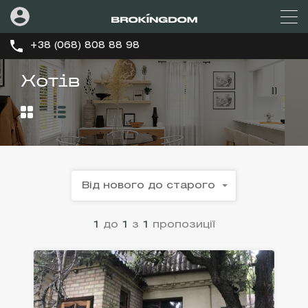
+38 (068) 808 88 98
Хотів
Від нового до старого
1
до
1
з
1
пропозиції